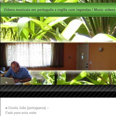
Vídeos musicais em português e inglês com legendas / Music videos 
«
Gisela João [portuguesa] –
Fado para esta noite