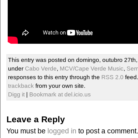
This entry was posted on domingo, outubro 27th, 
under
Cabo Verde
,
MCV/Cape Verde Music
,
Se
responses to this entry through the
RSS 2.0
feed
trackback
from your own site.
Digg it
|
Bookmark at del.icio.us
Leave a Reply
You must be
logged in
to post a comment