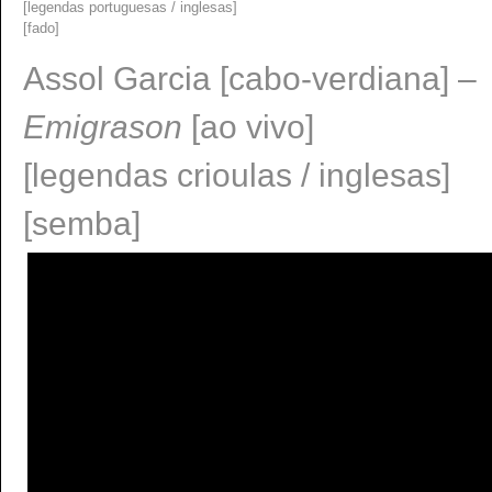
[legendas portuguesas / inglesas]
[fado]
Assol Garcia [cabo-verdiana] –
Emigrason
[ao vivo]
[legendas crioulas / inglesas]
[semba]