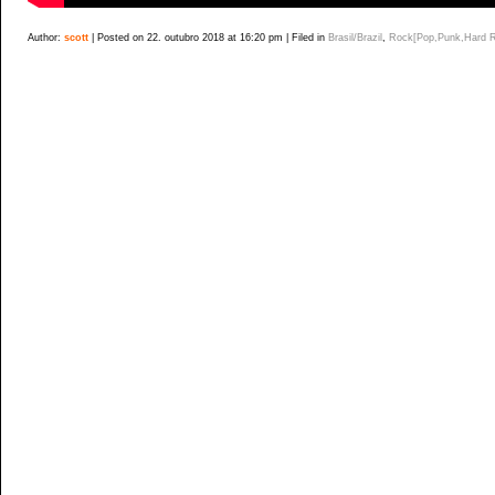
Author:
scott
| Posted on 22. outubro 2018 at 16:20 pm | Filed in
Brasil/Brazil
,
Rock[Pop,Punk,Hard 