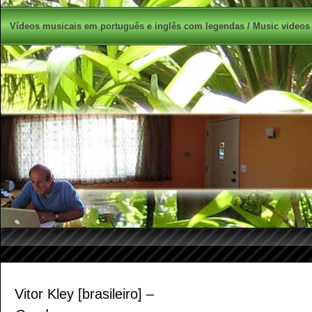
Vídeos musicais em português e inglês com legendas / Music videos 
Vitor Kley [brasileiro] –